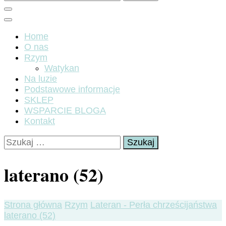
Home
O nas
Rzym
Watykan
Na luzie
Podstawowe informacje
SKLEP
WSPARCIE BLOGA
Kontakt
Szukaj:
laterano (52)
Strona główna
Rzym
Lateran - Perła chrześcijaństwa
laterano (52)