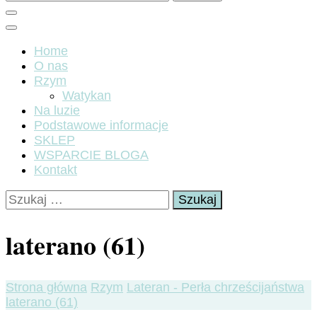
Home
O nas
Rzym
Watykan
Na luzie
Podstawowe informacje
SKLEP
WSPARCIE BLOGA
Kontakt
Szukaj:
laterano (61)
Strona główna
Rzym
Lateran - Perła chrześcijaństwa
laterano (61)