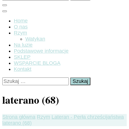
Home
O nas
Rzym
Watykan
Na luzie
Podstawowe informacje
SKLEP
WSPARCIE BLOGA
Kontakt
Szukaj:
laterano (68)
Strona główna
Rzym
Lateran - Perła chrześcijaństwa
laterano (68)