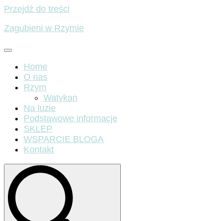
Przejdź do treści
Zagubieni w Rzymie
Home
O nas
Rzym
Watykan
Na luzie
Podstawowe informacje
SKLEP
WSPARCIE BLOGA
Kontakt