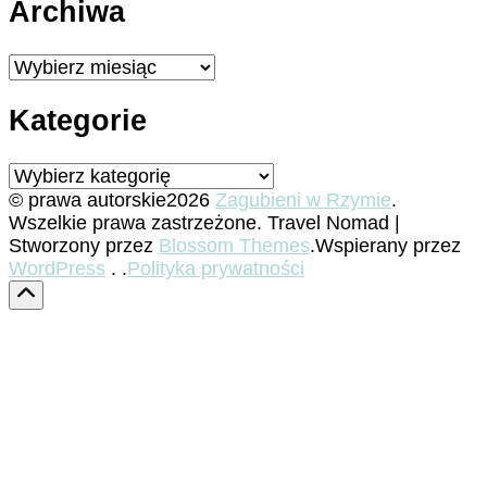
Archiwa
Archiwa
Kategorie
Kategorie
© prawa autorskie2026
Zagubieni w Rzymie
.
Wszelkie prawa zastrzeżone.
Travel Nomad |
Stworzony przez
Blossom Themes
.Wspierany przez
WordPress
. .
Polityka prywatności