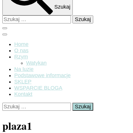
Szukaj
Szukaj:
Home
O nas
Rzym
Watykan
Na luzie
Podstawowe informacje
SKLEP
WSPARCIE BLOGA
Kontakt
Szukaj:
plaza1