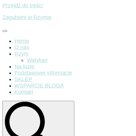
Przejdź do treści
Zagubieni w Rzymie
Home
O nas
Rzym
Watykan
Na luzie
Podstawowe informacje
SKLEP
WSPARCIE BLOGA
Kontakt