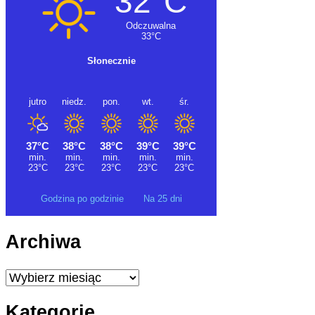
Godzina po godzinie
Na 25 dni
Archiwa
Archiwa
Kategorie