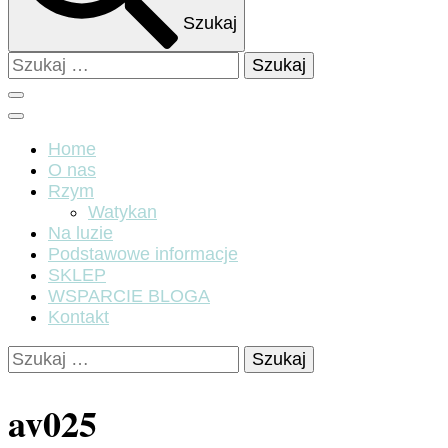
Szukaj
Szukaj:
Home
O nas
Rzym
Watykan
Na luzie
Podstawowe informacje
SKLEP
WSPARCIE BLOGA
Kontakt
Szukaj:
av025