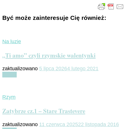
Być może zainteresuje Cię również:
Na luzie
„Ti amo” czyli rzymskie walentynki
zaktualizowano
5 lipca 2026
4 lutego 2021
Czytaj
Rzym
Zatybrze cz.1 – Stare Trastevere
zaktualizowano
11 czerwca 2025
22 listopada 2016