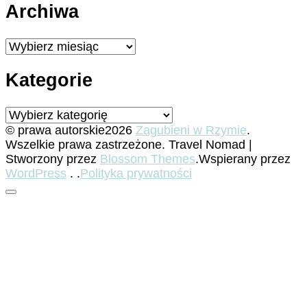
Archiwa
Archiwa
Kategorie
Kategorie
© prawa autorskie2026
Zagubieni w Rzymie
.
Wszelkie prawa zastrzeżone.
Travel Nomad |
Stworzony przez
Blossom Themes
.Wspierany przez
WordPress
. .
Polityka prywatności