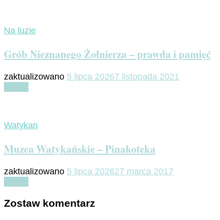
Na luzie
Grób Nieznanego Żołnierza – prawda i pamięć
zaktualizowano
5 lipca 2026
7 listopada 2021
Czytaj
Watykan
Muzea Watykańskie – Pinakoteka
zaktualizowano
5 lipca 2026
27 marca 2017
Czytaj
Zostaw komentarz