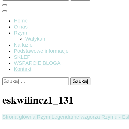
Home
O nas
Rzym
Watykan
Na luzie
Podstawowe informacje
SKLEP
WSPARCIE BLOGA
Kontakt
Szukaj:
eskwilincz1_131
Strona główna
Rzym
Legendarne wzgórza Rzymu - Esk