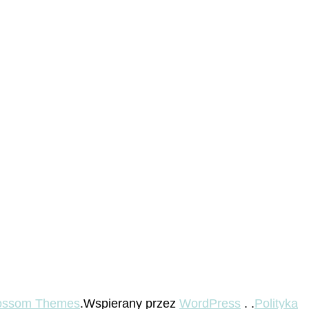
ossom Themes
.Wspierany przez
WordPress
. .
Polityka