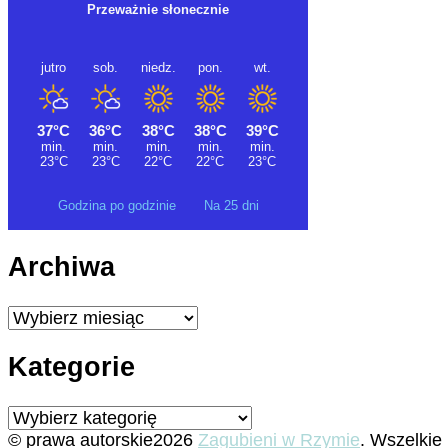
Godzina po godzinie
Na 25 dni
Archiwa
Archiwa
Kategorie
Kategorie
© prawa autorskie2026
Zagubieni w Rzymie
. Wszelkie