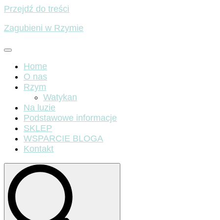
Przejdź do treści
Zagubieni w Rzymie
Home
O nas
Rzym
Watykan
Na luzie
Podstawowe informacje
SKLEP
WSPARCIE BLOGA
Kontakt