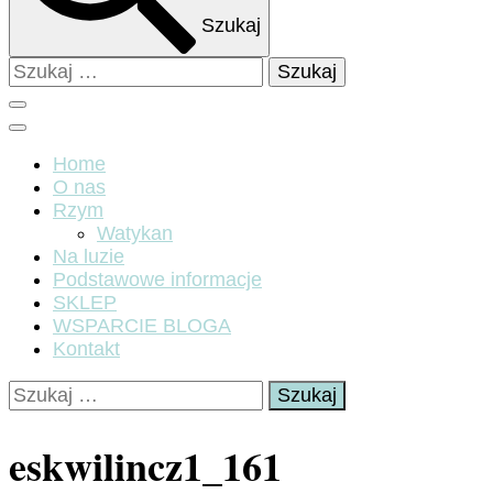
Szukaj
Szukaj:
Home
O nas
Rzym
Watykan
Na luzie
Podstawowe informacje
SKLEP
WSPARCIE BLOGA
Kontakt
Szukaj:
eskwilincz1_161