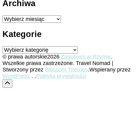
Archiwa
Archiwa
Kategorie
Kategorie
© prawa autorskie2026
Zagubieni w Rzymie
.
Wszelkie prawa zastrzeżone.
Travel Nomad |
Stworzony przez
Blossom Themes
.Wspierany przez
WordPress
. .
Polityka prywatności