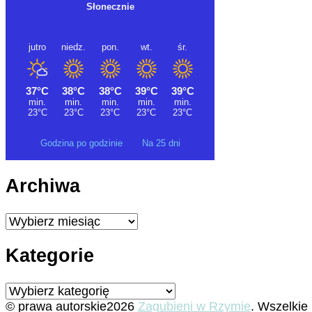
Godzina po godzinie
Na 25 dni
Archiwa
Archiwa
Kategorie
Kategorie
© prawa autorskie2026
Zagubieni w Rzymie
. Wszelkie