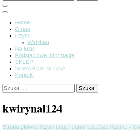
Home
O nas
Rzym
Watykan
Na luzie
Podstawowe informacje
SKLEP
WSPARCIE BLOGA
Kontakt
Szukaj:
kwirynal124
Strona główna
Rzym
Legendarne wzgórza Rzymu - Kwi