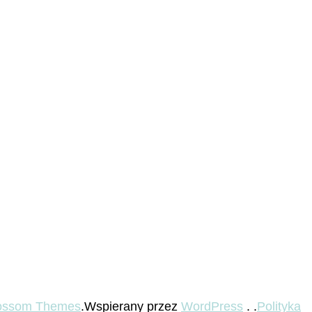
ossom Themes
.Wspierany przez
WordPress
. .
Polityka