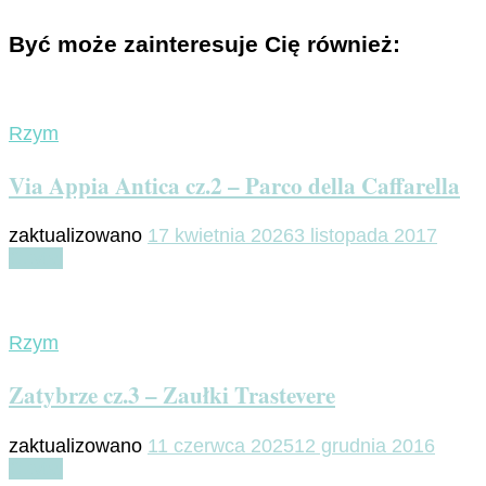
Być może zainteresuje Cię również:
Rzym
Via Appia Antica cz.2 – Parco della Caffarella
zaktualizowano
17 kwietnia 2026
3 listopada 2017
Czytaj
Rzym
Zatybrze cz.3 – Zaułki Trastevere
zaktualizowano
11 czerwca 2025
12 grudnia 2016
Czytaj