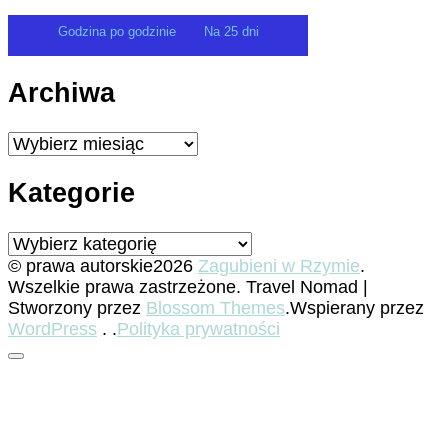
Godzina po godzinie
Na 25 dni
Archiwa
Archiwa
Kategorie
Kategorie
© prawa autorskie2026
Zagubieni w Rzymie
.
Wszelkie prawa zastrzeżone.
Travel Nomad |
Stworzony przez
Blossom Themes
.Wspierany przez
WordPress
. .
Polityka prywatności