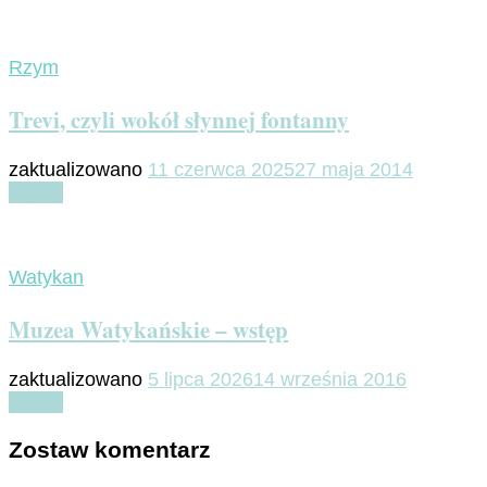
Rzym
Trevi, czyli wokół słynnej fontanny
zaktualizowano
11 czerwca 2025
27 maja 2014
Czytaj
Watykan
Muzea Watykańskie – wstęp
zaktualizowano
5 lipca 2026
14 września 2016
Czytaj
Zostaw komentarz