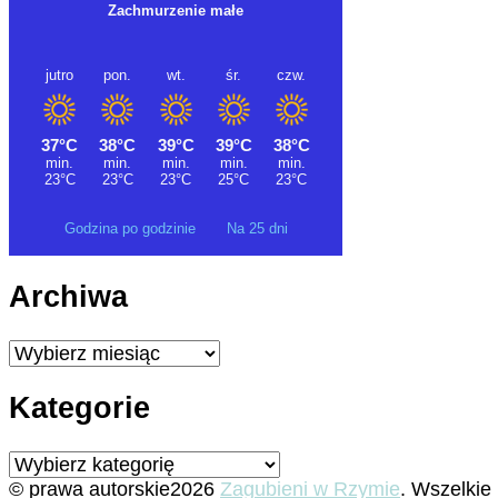
Godzina po godzinie
Na 25 dni
Archiwa
Archiwa
Kategorie
Kategorie
© prawa autorskie2026
Zagubieni w Rzymie
. Wszelkie