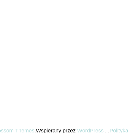
ossom Themes
.Wspierany przez
WordPress
. .
Polityka