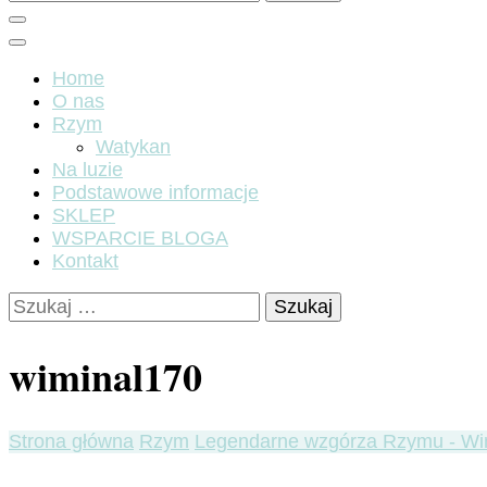
Home
O nas
Rzym
Watykan
Na luzie
Podstawowe informacje
SKLEP
WSPARCIE BLOGA
Kontakt
Szukaj:
wiminal170
Strona główna
Rzym
Legendarne wzgórza Rzymu - Wi