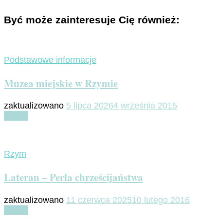
Być może zainteresuje Cię również:
Podstawowe informacje
Muzea miejskie w Rzymie
zaktualizowano
5 lipca 2026
4 września 2015
Czytaj
Rzym
Lateran – Perła chrześcijaństwa
zaktualizowano
11 czerwca 2025
10 lutego 2016
Czytaj