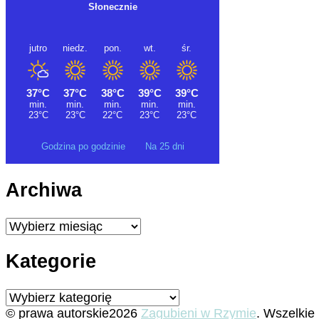
Godzina po godzinie
Na 25 dni
Archiwa
Archiwa
Kategorie
Kategorie
© prawa autorskie2026
Zagubieni w Rzymie
. Wszelkie