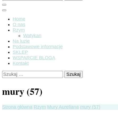
Home
O nas
Rzym
Watykan
Na luzie
Podstawowe informacje
SKLEP
WSPARCIE BLOGA
Kontakt
Szukaj:
mury (57)
Strona główna
Rzym
Mury Aureliana
mury (57)