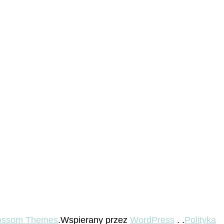
ossom Themes
.Wspierany przez
WordPress
. .
Polityka