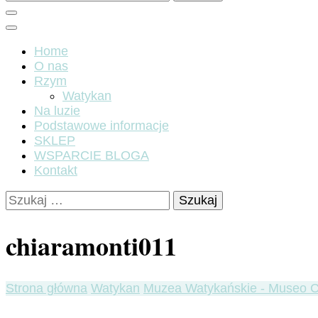
Home
O nas
Rzym
Watykan
Na luzie
Podstawowe informacje
SKLEP
WSPARCIE BLOGA
Kontakt
Szukaj:
chiaramonti011
Strona główna
Watykan
Muzea Watykańskie - Museo C