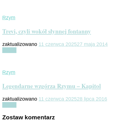
Rzym
Trevi, czyli wokół słynnej fontanny
zaktualizowano
11 czerwca 2025
27 maja 2014
Czytaj
Rzym
Legendarne wzgórza Rzymu – Kapitol
zaktualizowano
11 czerwca 2025
28 lipca 2016
Czytaj
Zostaw komentarz