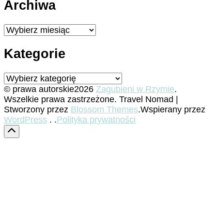
Archiwa
Archiwa
Kategorie
Kategorie
© prawa autorskie2026
Zagubieni w Rzymie
.
Wszelkie prawa zastrzeżone.
Travel Nomad |
Stworzony przez
Blossom Themes
.Wspierany przez
WordPress
. .
Polityka prywatności