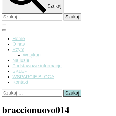
Szukaj
Szukaj:
Home
O nas
Rzym
Watykan
Na luzie
Podstawowe informacje
SKLEP
WSPARCIE BLOGA
Kontakt
Szukaj:
braccionuovo014