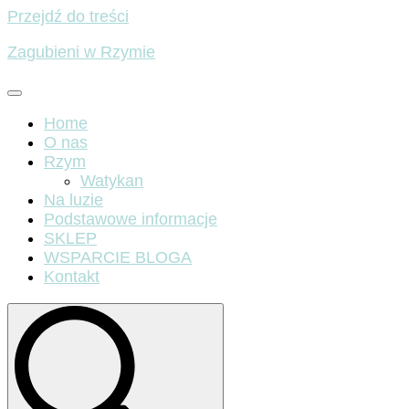
Przejdź do treści
Zagubieni w Rzymie
Home
O nas
Rzym
Watykan
Na luzie
Podstawowe informacje
SKLEP
WSPARCIE BLOGA
Kontakt