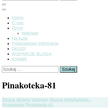
Home
O nas
Rzym
Watykan
Na luzie
Podstawowe informacje
SKLEP
WSPARCIE BLOGA
Kontakt
Szukaj:
Pinakoteka-81
Strona główna
Watykan
Muzea Watykańskie -
Pinakoteka
Pinakoteka-81