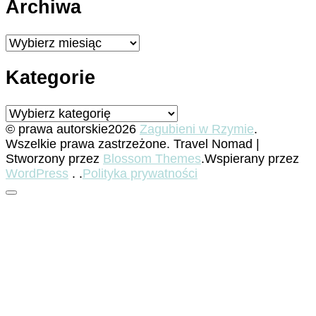
Archiwa
Archiwa
Kategorie
Kategorie
© prawa autorskie2026
Zagubieni w Rzymie
.
Wszelkie prawa zastrzeżone.
Travel Nomad |
Stworzony przez
Blossom Themes
.Wspierany przez
WordPress
. .
Polityka prywatności