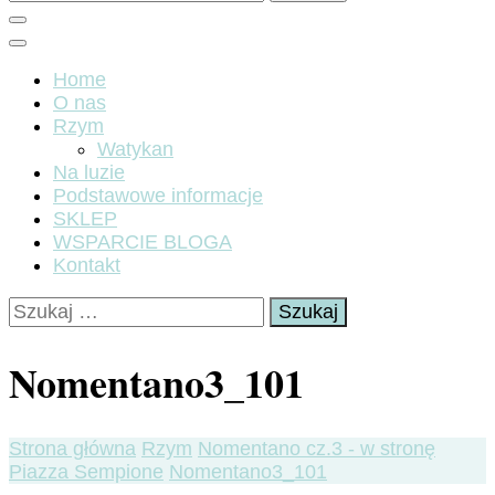
Home
O nas
Rzym
Watykan
Na luzie
Podstawowe informacje
SKLEP
WSPARCIE BLOGA
Kontakt
Szukaj:
Nomentano3_101
Strona główna
Rzym
Nomentano cz.3 - w stronę
Piazza Sempione
Nomentano3_101