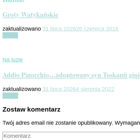
Groty Watykańskie
zaktualizowano
31 lipca 2026
26 czerwca 2016
Czytaj
Na luzie
Addio Pinocchio…adoptowany syn Toskanii gin
zaktualizowano
31 lipca 2026
4 sierpnia 2022
Czytaj
Zostaw komentarz
Twój adres email nie zostanie opublikowany.
Wymagane