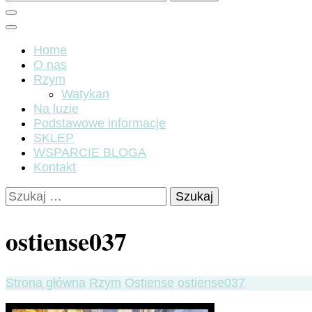
Home
O nas
Rzym
Watykan
Na luzie
Podstawowe informacje
SKLEP
WSPARCIE BLOGA
Kontakt
Szukaj:
ostiense037
Strona główna
Rzym
Ostiense
ostiense037