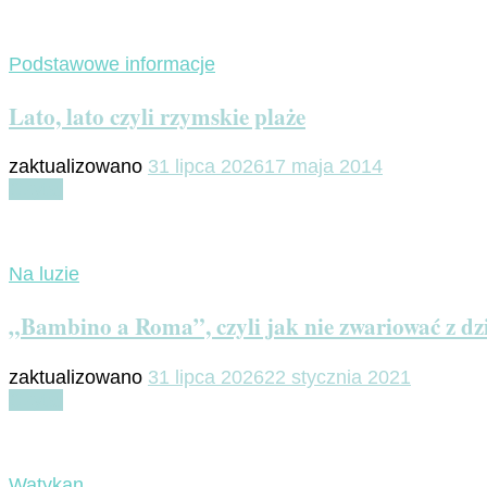
Podstawowe informacje
Lato, lato czyli rzymskie plaże
zaktualizowano
31 lipca 2026
17 maja 2014
Czytaj
Na luzie
„Bambino a Roma”, czyli jak nie zwariować z d
zaktualizowano
31 lipca 2026
22 stycznia 2021
Czytaj
Watykan