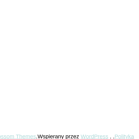
ossom Themes
.Wspierany przez
WordPress
. .
Polityka