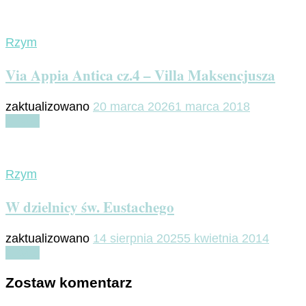
Rzym
Via Appia Antica cz.4 – Villa Maksencjusza
zaktualizowano
20 marca 2026
1 marca 2018
Czytaj
Rzym
W dzielnicy św. Eustachego
zaktualizowano
14 sierpnia 2025
5 kwietnia 2014
Czytaj
Zostaw komentarz