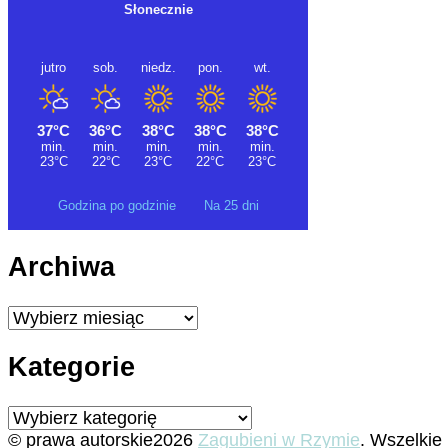
Godzina po godzinie
Na 25 dni
Archiwa
Archiwa
Kategorie
Kategorie
© prawa autorskie2026
Zagubieni w Rzymie
. Wszelkie