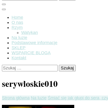
Home
O nas
Rzym
Watykan
Na luzie
Podstawowe informacje
SKLEP
WSPARCIE BLOGA
Kontakt
Szukaj:
serywloskie010
Strona główna
Na luzie
Śmiać się jak głupi do sera, c