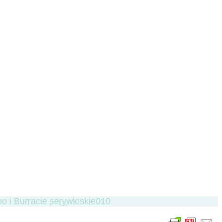
o i Burracie
serywloskie010