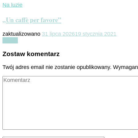
Na luzie
„Un caffè per favore”
zaktualizowano
31 lipca 2026
19 stycznia 2021
Czytaj
Zostaw komentarz
Twój adres email nie zostanie opublikowany.
Wymagane