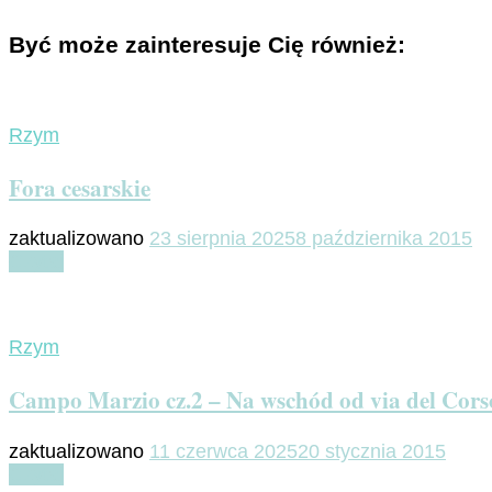
Być może zainteresuje Cię również:
Rzym
Fora cesarskie
zaktualizowano
23 sierpnia 2025
8 października 2015
Czytaj
Rzym
Campo Marzio cz.2 – Na wschód od via del Cors
zaktualizowano
11 czerwca 2025
20 stycznia 2015
Czytaj