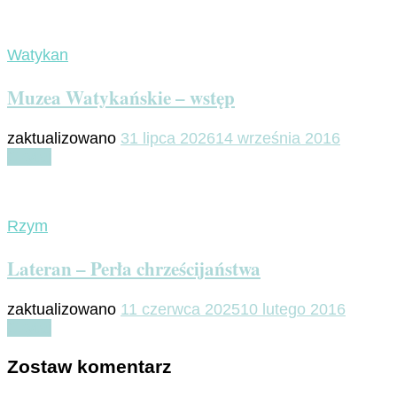
Watykan
Muzea Watykańskie – wstęp
zaktualizowano
31 lipca 2026
14 września 2016
Czytaj
Rzym
Lateran – Perła chrześcijaństwa
zaktualizowano
11 czerwca 2025
10 lutego 2016
Czytaj
Zostaw komentarz