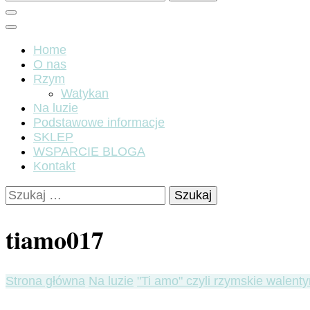
Home
O nas
Rzym
Watykan
Na luzie
Podstawowe informacje
SKLEP
WSPARCIE BLOGA
Kontakt
Szukaj:
tiamo017
Strona główna
Na luzie
"Ti amo" czyli rzymskie walenty