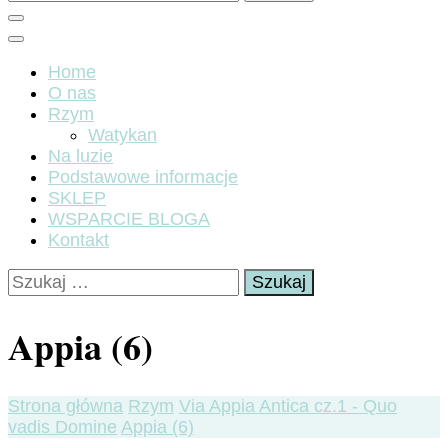
Home
O nas
Rzym
Watykan
Na luzie
Podstawowe informacje
SKLEP
WSPARCIE BLOGA
Kontakt
Szukaj:
Appia (6)
Strona główna
Rzym
Via Appia Antica cz.1 - Quo
vadis Domine
Appia (6)