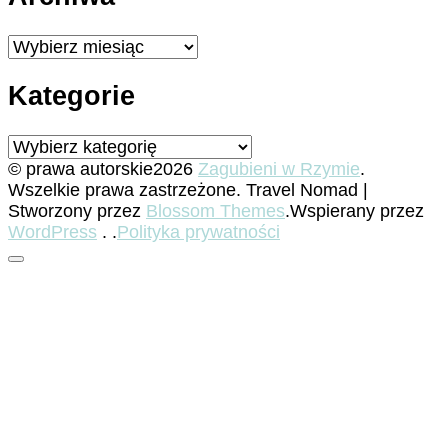
Archiwa
Kategorie
Kategorie
© prawa autorskie2026
Zagubieni w Rzymie
.
Wszelkie prawa zastrzeżone.
Travel Nomad |
Stworzony przez
Blossom Themes
.Wspierany przez
WordPress
. .
Polityka prywatności