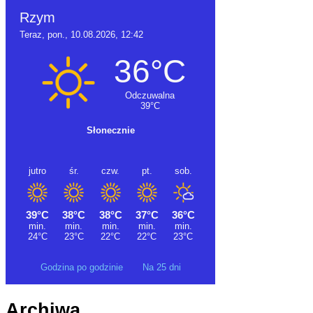
Godzina po godzinie
Na 25 dni
Archiwa