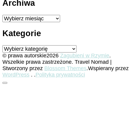
Archiwa
Archiwa
Kategorie
Kategorie
© prawa autorskie2026
Zagubieni w Rzymie
.
Wszelkie prawa zastrzeżone.
Travel Nomad |
Stworzony przez
Blossom Themes
.Wspierany przez
WordPress
. .
Polityka prywatności