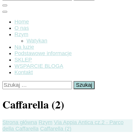
Home
O nas
Rzym
Watykan
Na luzie
Podstawowe informacje
SKLEP
WSPARCIE BLOGA
Kontakt
Szukaj:
Caffarella (2)
Strona główna
Rzym
Via Appia Antica cz.2 - Parco
della Caffarella
Caffarella (2)