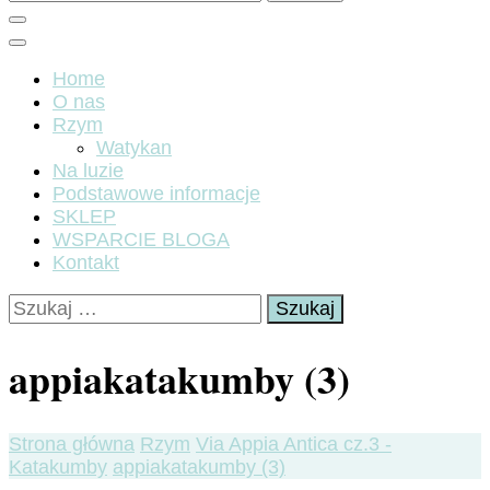
Home
O nas
Rzym
Watykan
Na luzie
Podstawowe informacje
SKLEP
WSPARCIE BLOGA
Kontakt
Szukaj:
appiakatakumby (3)
Strona główna
Rzym
Via Appia Antica cz.3 -
Katakumby
appiakatakumby (3)