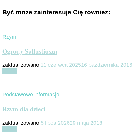
Być może zainteresuje Cię również:
Rzym
Ogrody Sallustiusza
zaktualizowano
11 czerwca 2025
16 października 2016
Czytaj
Podstawowe informacje
Rzym dla dzieci
zaktualizowano
5 lipca 2026
29 maja 2018
Czytaj