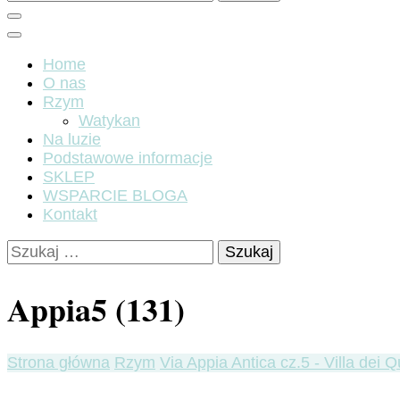
Home
O nas
Rzym
Watykan
Na luzie
Podstawowe informacje
SKLEP
WSPARCIE BLOGA
Kontakt
Szukaj:
Appia5 (131)
Strona główna
Rzym
Via Appia Antica cz.5 - Villa dei Qu