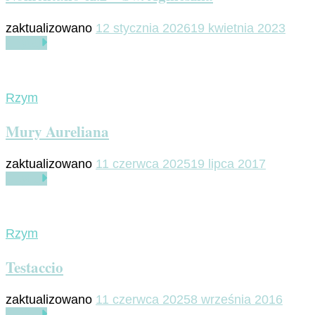
zaktualizowano
12 stycznia 2026
19 kwietnia 2023
Czytaj
Rzym
Mury Aureliana
zaktualizowano
11 czerwca 2025
19 lipca 2017
Czytaj
Rzym
Testaccio
zaktualizowano
11 czerwca 2025
8 września 2016
Czytaj