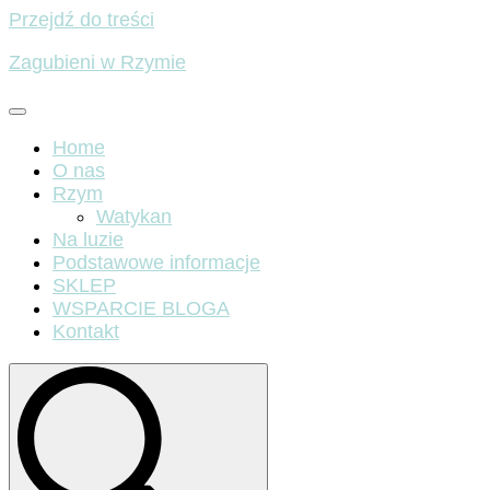
Przejdź do treści
Zagubieni w Rzymie
Home
O nas
Rzym
Watykan
Na luzie
Podstawowe informacje
SKLEP
WSPARCIE BLOGA
Kontakt