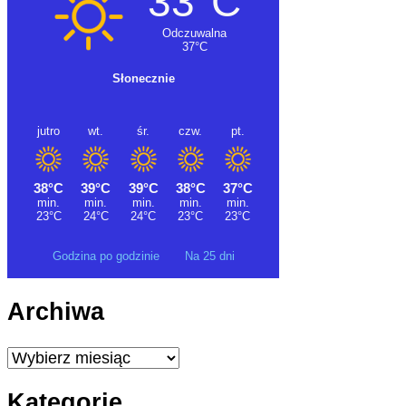
Godzina po godzinie
Na 25 dni
Archiwa
Archiwa
Kategorie