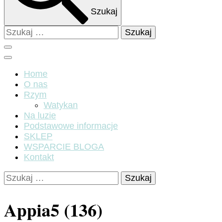
Szukaj
Szukaj:
Home
O nas
Rzym
Watykan
Na luzie
Podstawowe informacje
SKLEP
WSPARCIE BLOGA
Kontakt
Szukaj:
Appia5 (136)