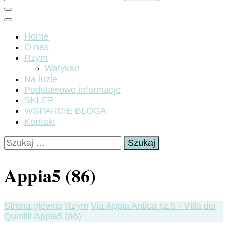
Home
O nas
Rzym
Watykan
Na luzie
Podstawowe informacje
SKLEP
WSPARCIE BLOGA
Kontakt
Szukaj:
Appia5 (86)
Strona główna
Rzym
Via Appia Antica cz.5 - Villa dei
Quintili
Appia5 (86)