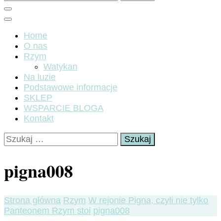
Home
O nas
Rzym
Watykan
Na luzie
Podstawowe informacje
SKLEP
WSPARCIE BLOGA
Kontakt
Szukaj:
pigna008
Strona główna
Rzym
W rejonie Pigna, czyli nie tylko
Panteonem Rzym stoi
pigna008