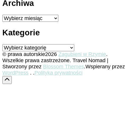
Archiwa
Archiwa
Kategorie
Kategorie
© prawa autorskie2026
Zagubieni w Rzymie
.
Wszelkie prawa zastrzeżone.
Travel Nomad |
Stworzony przez
Blossom Themes
.Wspierany przez
WordPress
. .
Polityka prywatności