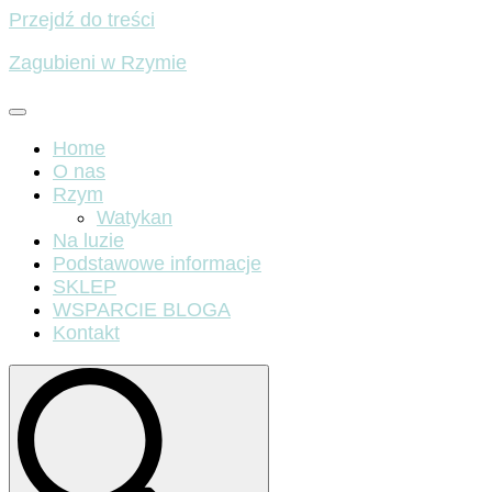
Przejdź do treści
Zagubieni w Rzymie
Home
O nas
Rzym
Watykan
Na luzie
Podstawowe informacje
SKLEP
WSPARCIE BLOGA
Kontakt