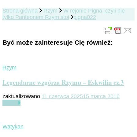
Strona główna
Rzym
W rejonie Pigna, czyli nie
tylko Panteonem Rzym stoi
pigna022
Być może zainteresuje Cię również:
Rzym
Legendarne wzgórza Rzymu – Eskwilin cz.3
zaktualizowano
11 czerwca 2025
15 marca 2016
Czytaj
Watykan