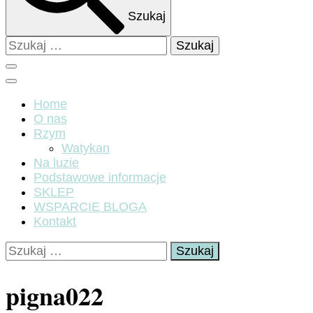
Szukaj
Szukaj:
Home
O nas
Rzym
Watykan
Na luzie
Podstawowe informacje
SKLEP
WSPARCIE BLOGA
Kontakt
Szukaj:
pigna022