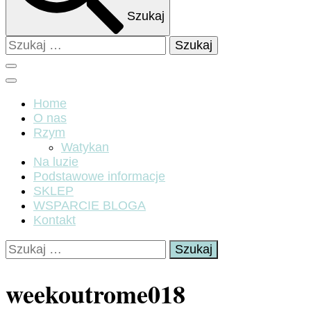
Szukaj
Szukaj:
Home
O nas
Rzym
Watykan
Na luzie
Podstawowe informacje
SKLEP
WSPARCIE BLOGA
Kontakt
Szukaj:
weekoutrome018