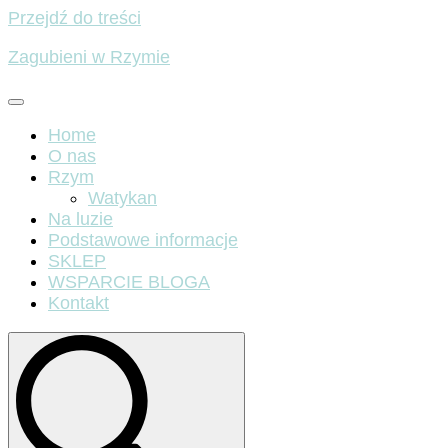
Przejdź do treści
Zagubieni w Rzymie
Home
O nas
Rzym
Watykan
Na luzie
Podstawowe informacje
SKLEP
WSPARCIE BLOGA
Kontakt