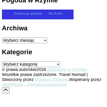
Pogoda w Rzymie
Godzina po godzinie
Na 25 dni
Archiwa
Archiwa
Kategorie
Kategorie
© prawa autorskie2026
Zagubieni w Rzymie
.
Wszelkie prawa zastrzeżone.
Travel Nomad |
Stworzony przez
Blossom Themes
.Wspierany przez
WordPress
. .
Polityka prywatności