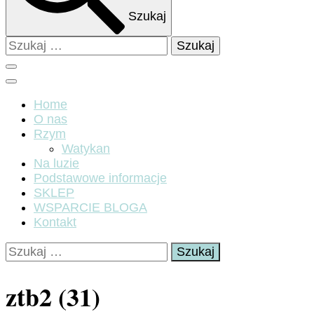
Szukaj
Szukaj:
Home
O nas
Rzym
Watykan
Na luzie
Podstawowe informacje
SKLEP
WSPARCIE BLOGA
Kontakt
Szukaj:
ztb2 (31)