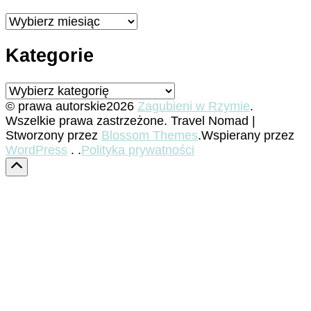
Archiwa
Kategorie
Kategorie
© prawa autorskie2026
Zagubieni w Rzymie
.
Wszelkie prawa zastrzeżone.
Travel Nomad |
Stworzony przez
Blossom Themes
.Wspierany przez
WordPress
. .
Polityka prywatności