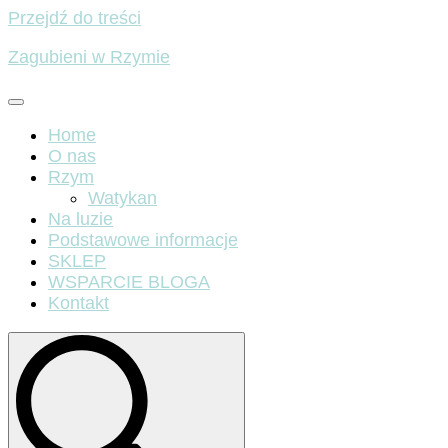
Przejdź do treści
Zagubieni w Rzymie
Home
O nas
Rzym
Watykan
Na luzie
Podstawowe informacje
SKLEP
WSPARCIE BLOGA
Kontakt