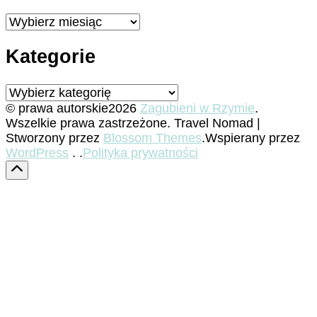
Archiwa
Kategorie
Kategorie
© prawa autorskie2026
Zagubieni w Rzymie
.
Wszelkie prawa zastrzeżone.
Travel Nomad |
Stworzony przez
Blossom Themes
.Wspierany przez
WordPress
. .
Polityka prywatności