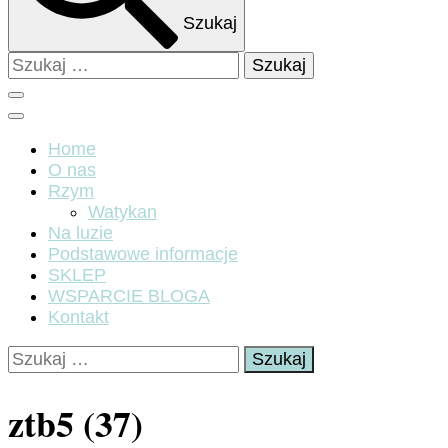
Szukaj
Szukaj:
Home
O nas
Rzym
Watykan
Na luzie
Podstawowe informacje
SKLEP
WSPARCIE BLOGA
Kontakt
Szukaj:
ztb5 (37)