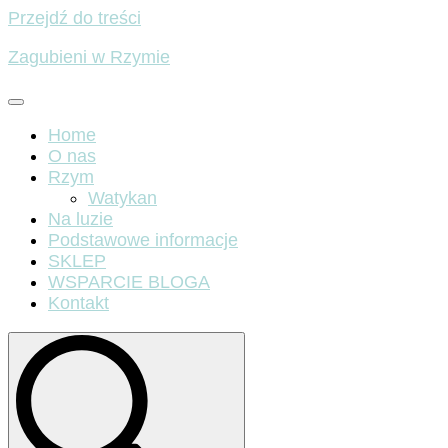
Przejdź do treści
Zagubieni w Rzymie
Home
O nas
Rzym
Watykan
Na luzie
Podstawowe informacje
SKLEP
WSPARCIE BLOGA
Kontakt