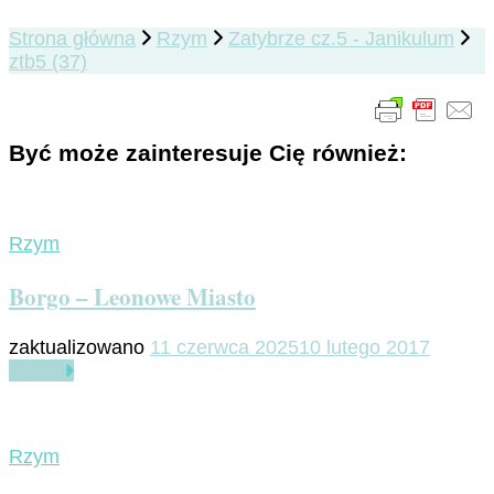
Strona główna
Rzym
Zatybrze cz.5 - Janikulum
ztb5 (37)
Być może zainteresuje Cię również:
Rzym
Borgo – Leonowe Miasto
zaktualizowano
11 czerwca 2025
10 lutego 2017
Czytaj
Rzym