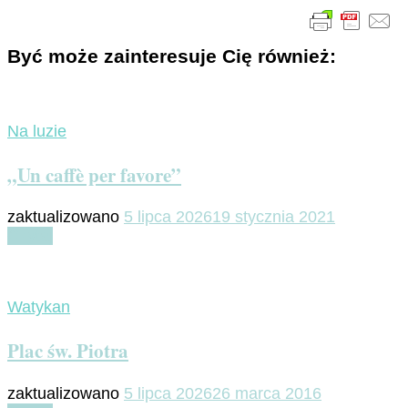
Być może zainteresuje Cię również:
Na luzie
„Un caffè per favore”
zaktualizowano
5 lipca 2026
19 stycznia 2021
Czytaj
Watykan
Plac św. Piotra
zaktualizowano
5 lipca 2026
26 marca 2016