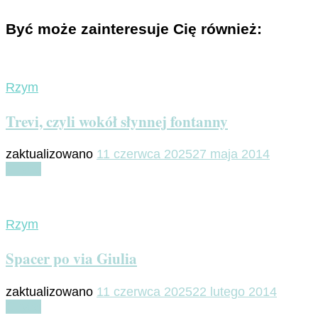
Być może zainteresuje Cię również:
Rzym
Trevi, czyli wokół słynnej fontanny
zaktualizowano
11 czerwca 2025
27 maja 2014
Czytaj
Rzym
Spacer po via Giulia
zaktualizowano
11 czerwca 2025
22 lutego 2014
Czytaj