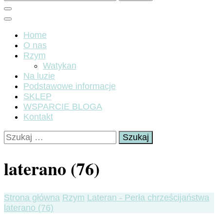
Home
O nas
Rzym
Watykan
Na luzie
Podstawowe informacje
SKLEP
WSPARCIE BLOGA
Kontakt
Szukaj:
laterano (76)
Strona główna
Rzym
Lateran - Perła chrześcijaństwa
laterano (76)