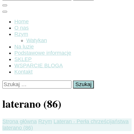
Home
O nas
Rzym
Watykan
Na luzie
Podstawowe informacje
SKLEP
WSPARCIE BLOGA
Kontakt
Szukaj:
laterano (86)
Strona główna
Rzym
Lateran - Perła chrześcijaństwa
laterano (86)