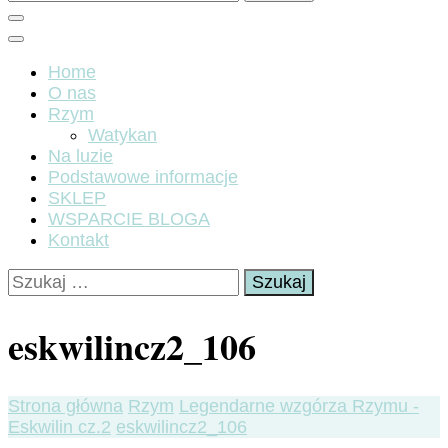
Home
O nas
Rzym
Watykan
Na luzie
Podstawowe informacje
SKLEP
WSPARCIE BLOGA
Kontakt
Szukaj:
eskwilincz2_106
Strona główna
Rzym
Legendarne wzgórza Rzymu -
Eskwilin cz.2
eskwilincz2_106