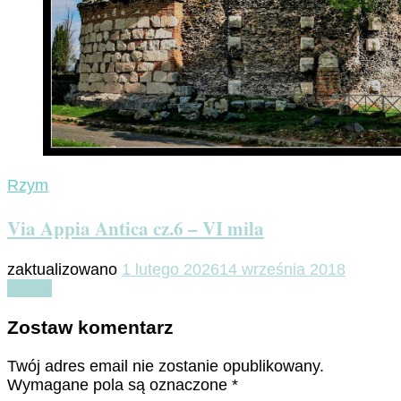
Rzym
Via Appia Antica cz.6 – VI mila
zaktualizowano
1 lutego 2026
14 września 2018
Czytaj
Zostaw komentarz
Twój adres email nie zostanie opublikowany.
Wymagane pola są oznaczone
*