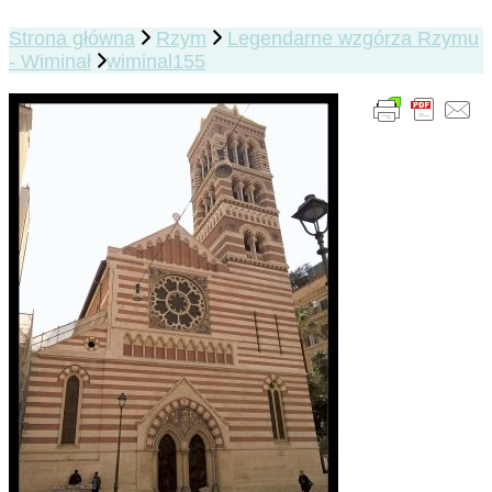
Strona główna
Rzym
Legendarne wzgórza Rzymu
- Wiminał
wiminal155