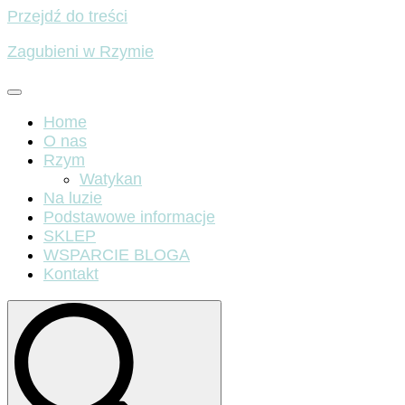
Przejdź do treści
Zagubieni w Rzymie
Home
O nas
Rzym
Watykan
Na luzie
Podstawowe informacje
SKLEP
WSPARCIE BLOGA
Kontakt