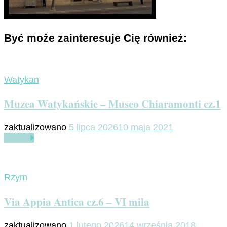
Być może zainteresuje Cię również:
Watykan
Muzea Watykańskie – Museo Chiaramonti cz.1
zaktualizowano
5 lipca 2026
10 maja 2021
Czytaj
Rzym
Via Appia Antica cz.6 – VI mila
zaktualizowano
1 lutego 2026
14 września 2018