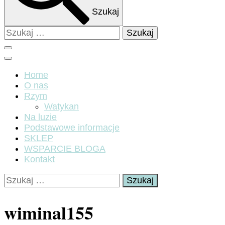
Szukaj
Szukaj:
Home
O nas
Rzym
Watykan
Na luzie
Podstawowe informacje
SKLEP
WSPARCIE BLOGA
Kontakt
Szukaj:
wiminal155