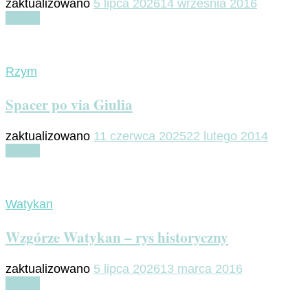
zaktualizowano
5 lipca 2026
14 września 2016
Czytaj
Rzym
Spacer po via Giulia
zaktualizowano
11 czerwca 2025
22 lutego 2014
Czytaj
Watykan
Wzgórze Watykan – rys historyczny
zaktualizowano
5 lipca 2026
13 marca 2016
Czytaj