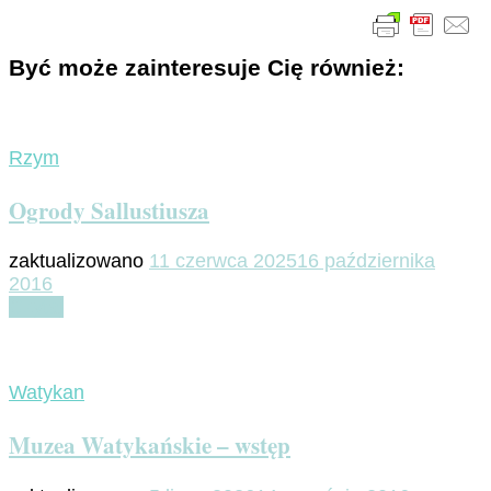
Być może zainteresuje Cię również:
Rzym
Ogrody Sallustiusza
zaktualizowano
11 czerwca 2025
16 października
2016
Czytaj
Watykan
Muzea Watykańskie – wstęp