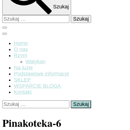
Szukaj
Szukaj:
Home
O nas
Rzym
Watykan
Na luzie
Podstawowe informacje
SKLEP
WSPARCIE BLOGA
Kontakt
Szukaj:
Pinakoteka-6