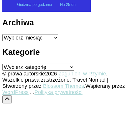
Godzina po godzinie
Na 25 dni
Archiwa
Archiwa
Kategorie
Kategorie
© prawa autorskie2026
Zagubieni w Rzymie
.
Wszelkie prawa zastrzeżone.
Travel Nomad |
Stworzony przez
Blossom Themes
.Wspierany przez
WordPress
. .
Polityka prywatności