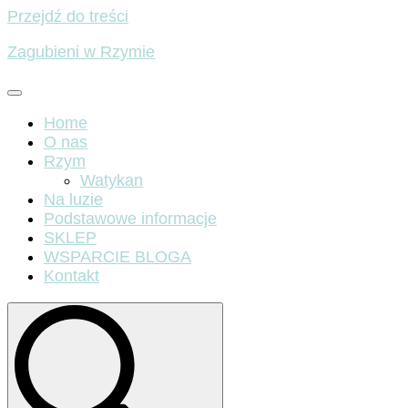
Przejdź do treści
Zagubieni w Rzymie
Home
O nas
Rzym
Watykan
Na luzie
Podstawowe informacje
SKLEP
WSPARCIE BLOGA
Kontakt