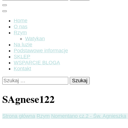
Home
O nas
Rzym
Watykan
Na luzie
Podstawowe informacje
SKLEP
WSPARCIE BLOGA
Kontakt
Szukaj:
SAgnese122
Strona główna
Rzym
Nomentano cz.2 - Św. Agnieszka