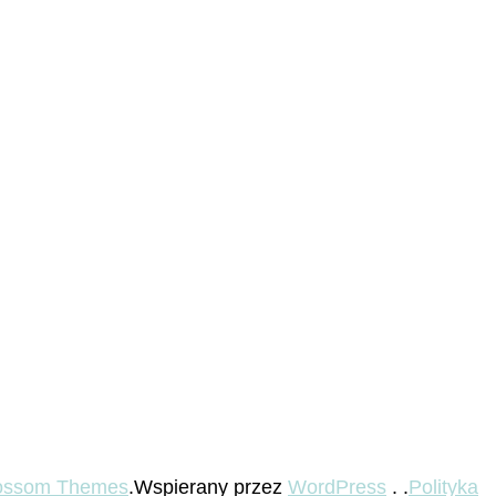
ossom Themes
.Wspierany przez
WordPress
. .
Polityka