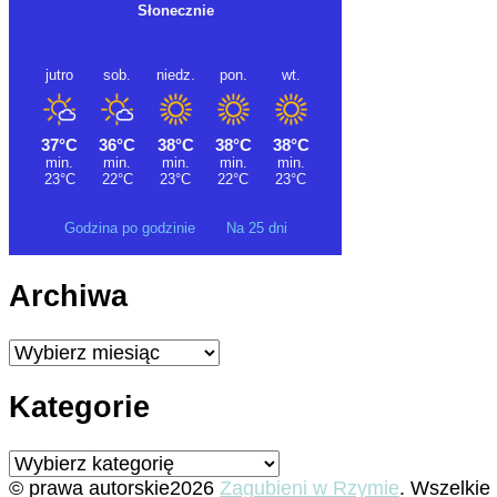
Godzina po godzinie
Na 25 dni
Archiwa
Archiwa
Kategorie
Kategorie
© prawa autorskie2026
Zagubieni w Rzymie
. Wszelkie