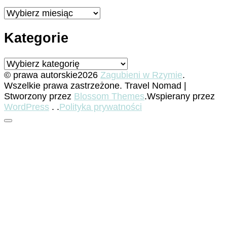
Archiwa
Kategorie
Kategorie
© prawa autorskie2026
Zagubieni w Rzymie
.
Wszelkie prawa zastrzeżone.
Travel Nomad |
Stworzony przez
Blossom Themes
.Wspierany przez
WordPress
. .
Polityka prywatności