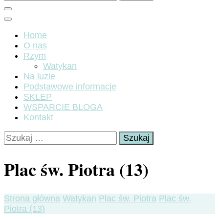
Home
O nas
Rzym
Watykan
Na luzie
Podstawowe informacje
SKLEP
WSPARCIE BLOGA
Kontakt
Szukaj:
Plac św. Piotra (13)
Strona główna
Watykan
Plac św. Piotra
Plac św.
Piotra (13)