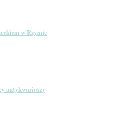
zieckiem w Rzymie
icy antykwariuszy