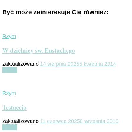
Być może zainteresuje Cię również:
Rzym
W dzielnicy św. Eustachego
zaktualizowano
14 sierpnia 2025
5 kwietnia 2014
Czytaj
Rzym
Testaccio
zaktualizowano
11 czerwca 2025
8 września 2016
Czytaj