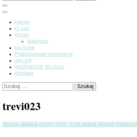
Home
O nas
Rzym
Watykan
Na luzie
Podstawowe informacje
SKLEP
WSPARCIE BLOGA
Kontakt
Szukaj:
trevi023
Strona główna
Rzym
Trevi, czyli wokół słynnej fontann