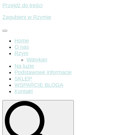
Przejdź do treści
Zagubieni w Rzymie
Home
O nas
Rzym
Watykan
Na luzie
Podstawowe informacje
SKLEP
WSPARCIE BLOGA
Kontakt