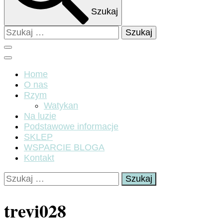
Szukaj
Szukaj:
Home
O nas
Rzym
Watykan
Na luzie
Podstawowe informacje
SKLEP
WSPARCIE BLOGA
Kontakt
Szukaj:
trevi028