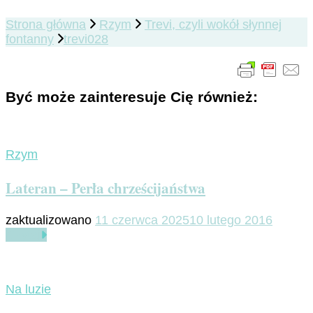
Strona główna
Rzym
Trevi, czyli wokół słynnej
fontanny
trevi028
Być może zainteresuje Cię również:
Rzym
Lateran – Perła chrześcijaństwa
zaktualizowano
11 czerwca 2025
10 lutego 2016
Czytaj
Na luzie