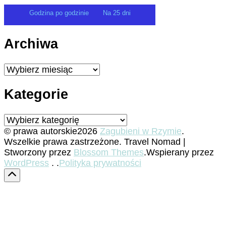
Godzina po godzinie
Na 25 dni
Archiwa
Archiwa
Kategorie
Kategorie
© prawa autorskie2026
Zagubieni w Rzymie
.
Wszelkie prawa zastrzeżone.
Travel Nomad |
Stworzony przez
Blossom Themes
.Wspierany przez
WordPress
. .
Polityka prywatności