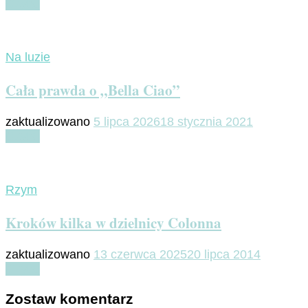
Czytaj
Na luzie
Cała prawda o „Bella Ciao”
zaktualizowano
5 lipca 2026
18 stycznia 2021
Czytaj
Rzym
Kroków kilka w dzielnicy Colonna
zaktualizowano
13 czerwca 2025
20 lipca 2014
Czytaj
Zostaw komentarz